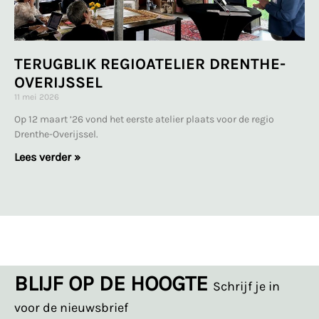
TERUGBLIK REGIOATELIER DRENTHE-
OVERIJSSEL
11 mei 2026
Op 12 maart ’26 vond het eerste atelier plaats voor de regio
Drenthe-Overijssel.
Lees verder »
BLIJF OP DE HOOGTE
Schrijf je in
voor de nieuwsbrief