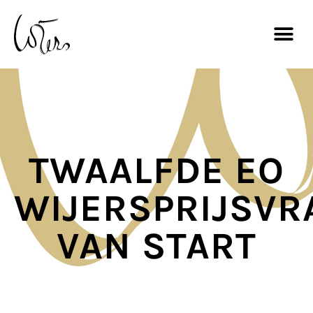
TWAALFDE EO
WIJERSPRIJSVR
VAN START