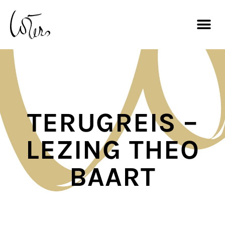
TERUGREIS –
LEZING THEO
BAART