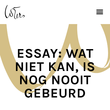
ESSAY: WAT
NIET KAN, IS
NOG NOOIT
GEBEURD