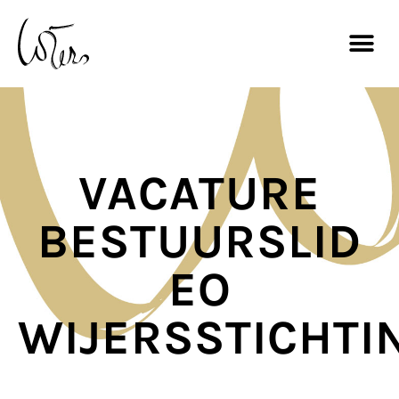
VACATURE
BESTUURSLID
EO
WIJERSSTICHTI